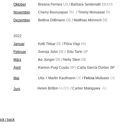
Oktober
Breana Ferrara
US
/ Barbara Seidenath
DE/US
November
Cherry Boonyapan
TH
/ Timmy Molsawat
TH
Dezember
Bettina Dittlmann
DE
/ Matthias Mönnich
DE
2022
Januar
Ketli Tiitsar
EE
/ Flòra Vàgi
HU
Februar
Svenja John
DE
/ Edu Tarìn
SP
März
Ike Jünger
DE
/ Nelly Stein
DE
April
Ramon Puig Cuyàs
SP /
Carla García Durlan SP
Mai
Ulla + Martin Kaufmann
DE
/ Felicia
Mülbaier
DE
Helen Britton
AU/DE
/ Carlier Makigawa
AU
Juni
ück / back