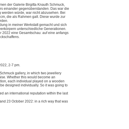
men der Galerie Birgitta Knauth Schmuck,
ers einander gegenüberstanden. Das war die
 werden würde, war nicht abzusehen. Bei
 cm, die als Rahmen galt. Diese wurde zur
erden.
ildung in meiner Werkstatt gemacht und sich
i verkörpern unterschiedliche Generationen.
er 2022 eine Gesamtschau: auf eine anfangs
uckschaffens.
2022, 2-7 pm.
 Schmuck gallery, in which two jewellery
emise. Whether this would become an
ation, each individual played on a wooden
e designed individually. So it was going to
d an international reputation within the last
2 and 23 October 2022: in a rich way that was