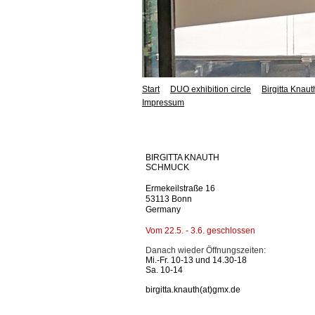
Start
DUO exhibition circle
Birgitta Knaut
Impressum
BIRGITTA KNAUTH
SCHMUCK
Ermekei
lstraße 16
53113 Bonn
Germany
Vom 22.5. - 3.6. geschlossen
Danach wieder
Öffnungszeiten:
Mi.-Fr. 10-13 und 14.30-18
Sa. 10-14
birgitta.knauth(at)gmx.de