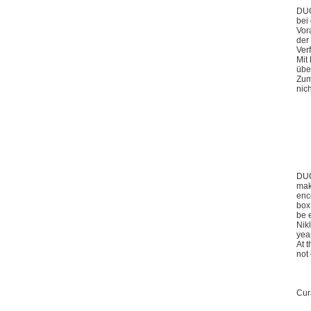
DUO
bei
Vor
der
Ver
Mit
übe
Zum
nic
DUO
mak
enc
box
be 
Nik
yea
At 
not
Cur