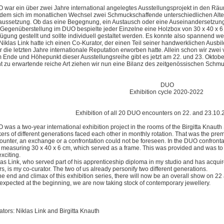
 war ein über zwei Jahre international angelegtes Ausstellungsprojekt in den Räu
 dem sich im monatlichen Wechsel zwei Schmuckschaffende unterschiedlichen Alt
aussetzung. Ob das eine Begegnung, ein Austausch oder eine Auseinandersetzung
 Gegenüberstellung im DUO bespielte jeder Einzelne eine Holzbox von 30 x 40 x 6
fügung gestellt und sollte individuell gestaltet werden. Es konnte also spannend w
 Niklas Link hatte ich einen Co-Kurator, der einen Teil seiner handwerklichen Ausb
r die letzten Jahre internationale Reputation erworben hatte. Allein schon wir zwe
 Ende und Höhepunkt dieser Ausstellungsreihe gibt es jetzt am 22. und 23. Oktob
ht zu erwartende reiche Art ziehen wir nun eine Bilanz des zeitgenössischen Schm
DUO
Exhibition cycle 2020-2022
Exhibition of all 20 DUO encounters on 22. and 23.10.
 was a two-year international exhibition project in the rooms of the Birgitta Knauth
ers of different generations faced each other in monthly rotation. That was the pr
ounter, an exchange or a confrontation could not be foreseen. In the DUO confront
 measuring 30 x 40 x 6 cm, which served as a frame. This was provided and was to b
exciting.
las Link, who served part of his apprenticeship diploma in my studio and has acquire
rs, is my co-curator. The two of us already personify two different generations.
the end and climax of this exhibition series, there will now be an overall show on 2
 expected at the beginning, we are now taking stock of contemporary jewellery.
ators: Niklas Link and Birgitta Knauth