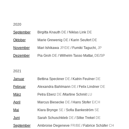
2020
September
Birgitta Knauth
DE
/ Niklas Link
DE
Oktober
Marie Grewenig
DE
/ Karin Seufert
DE
November
Mari Ishikawa
JP/DE
/ Fumiki Taguchi,
JP
Dezember
Pia Groh
DE
/ Wilhelm Tasso Mattar,
DE/SP
2021
Januar
Bettina Speckner
DE
/ Katrin Feulner
DE
Februar
Alexandra Bahlmann
DE
/ Felix Lindner
DE
März
Petra Eberz
DE
/Martine Schmit
LU
April
Marcus Biesecke
DE
/ Hans Stofer
E/CH
Mai
Klara Brynge
SE /
Sofia Bankeström
SE
Juni
Sarah Schuschkleb
DE
/ Silke Trekel
DE
September
Ambroise Degeneve
FR/BE
/ Fabrice Schäfer
CH